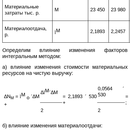
Материальные
M
23 450
23 980
затраты тыс. р.
Материалоотдача,
M
2,1893
2,2457
l
р.
Определим влияние изменения факторов
интегральным методом:
а) влияние изменения стоимости материальных
ресурсов на чистую выручку:
0,0564
´
M
∆
l
´
∆
М
М
530
= 2,1893
´
530
=
∆
N
=
l
´
∆
М
о
М
+
;
+
2
2
б) влияние изменения материалоотдачи: