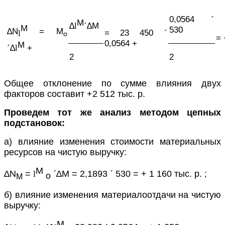
0,0564
´
М
∆
l
´
∆
М
М
530
∆
N
= М
= 23 450
´
l
о
= 
0,0564 +
М
´
∆
l
+
2
2
Общее отклонение по сумме влияния двух
факторов составит +2 512 тыс. р.
Проведем тот же анализ методом цепных
подстановок:
а) влияние изменения стоимости материальных
ресурсов на чистую выручку:
М
∆
N
=
l
´
∆
М = 2,1893
´
530 = + 1 160 тыс. р. ;
о
М
б) влияние изменения материалоотдачи на чистую
выручку:
М