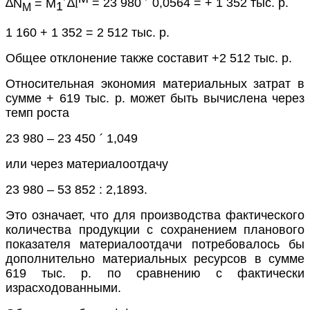
∆
N
= М
´
∆
l
= 23 980
´
0,0564 = + 1 352 тыс. р.
1
М
1 160 + 1 352 = 2 512 тыс. р.
Общее отклонение также составит +2 512 тыс. р.
Относительная экономия материальных затрат в
сумме + 619 тыс. р. может быть вычислена через
темп роста
23 980 – 23 450
´
1,049
или через материалоотдачу
23 980 – 53 852 : 2,1893.
Это означает, что для производства фактического
количества продукции с сохранением планового
показателя материалоотдачи потребовалось бы
дополнительно материальных ресурсов в сумме
619 тыс. р. по сравнению с фактически
израсходованными.