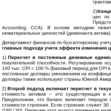
трактов
2)
Конце
цен по
Предста
Accounting, CCA). В основе методики лежи
нематериальных ценностей (доминанта актива)
Департамент финансов по бухгалтерскому учету 
главных подхода учета эффекта изменения ц
1)
Пересчет в постоянные денежные едини
покупательной способности. Регулирование ос
100 тыс. CPI = 100 % (Базовый период для CPI в
постоянные доллары умножением на коэффициен
доллары также используют страны Южной Амери
2)
Второй подход включает пересчет в теку
стоимость активов – это существующая в 
Предположим, что баланс включает текущую 
стоимости строения. Если строение служит 30 
(180 / 30). Первыми этот подход применили нид