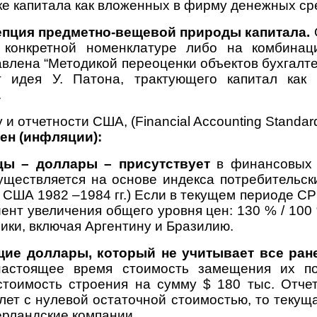
ке капитала как вложенных в фирму денежных сре
пция предметно-вещевой природы капитала.
 конкретной номенклатуре либо на комбинац
влена “Методикой переоценки объектов бухгалтер
т идея У. Патона, трактующего капитал как
.
и отчетности США, (Financial Accounting Standa
ен (инфляции):
цы – доллары – присутствует
в финансовых с
уществляется на основе индекса потребительск
 США 1982 –1984 гг.) Если в текущем периоде CP
т увеличения общего уровня цен: 130 % / 100 %
ки, включая Аргентину и Бразилию.
щие доллары, который не учитывает все ра
настоящее время стоимость замещения их п
стоимость строения на сумму $ 180 тыс. Отче
лет с нулевой остаточной стоимостью, то текущ
ерландские компании.