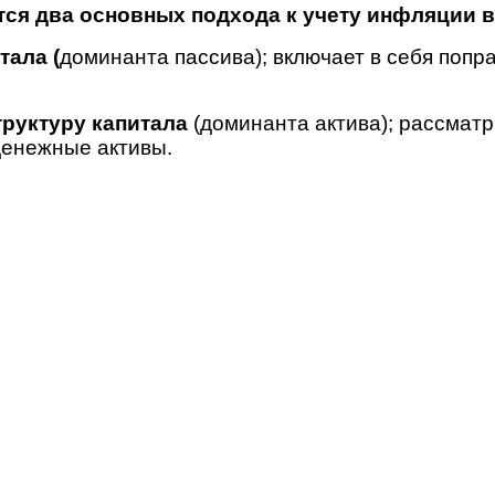
ся два основных подхода к учету инфляции в
тала (
доминанта пассива); включает в себя поп
руктуру капитала
(доминанта актива); рассмат
денежные активы.