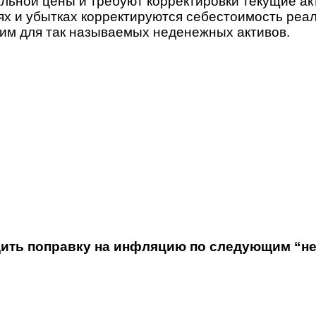
льной цены и требуют корректировки текущие ак
лях и убытках корректируются себестоимость реа
дим для так называемых неденежных активов.
ить поправку на инфляцию по следующим “не