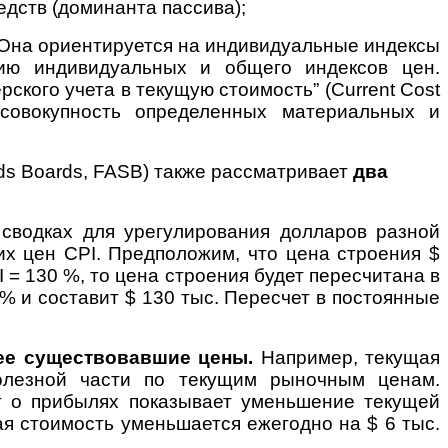
дств (доминанта пассива);
Она ориентируется на индивидуальные индексы
ию индивидуальных и общего индексов цен.
ского учета в текущую стоимость” (Current Cost
 совокупность определенных материальных и
rds Boards, FASB) также рассматривает
два
водках для урегулирования долларов разной
их цен CPI. Предположим, что цена строения $
I = 130 %, то цена строения будет пересчитана в
 и составит $ 130 тыс. Пересчет в постоянные
нее существовавшие цены.
Например, текущая
олезной части по текущим рыночным ценам.
т о прибылях показывает уменьшение текущей
ая стоимость уменьшается ежегодно на $ 6 тыс.