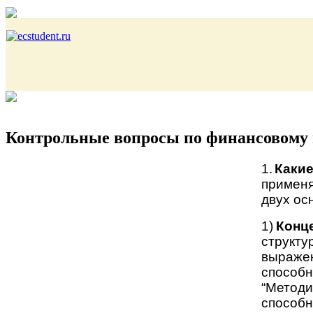
Контрольные вопросы по финансовому 
1.
Какие
применя
двух ос
1)
Конц
структ
выраже
способн
“Методи
способн