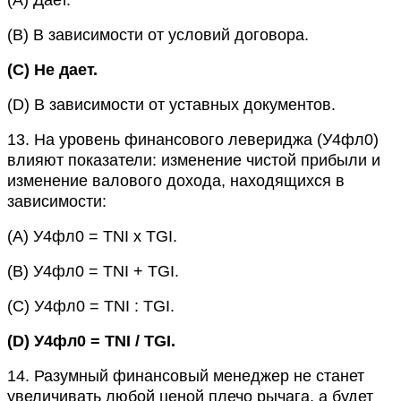
(B)
В зависимости от условий договора.
(C)
Не дает.
(D)
В зависимости от уставных документов.
13.
На уровень финансового левериджа (У4фл0)
влияют показатели: изменение чистой прибыли и
изменение валового дохода, находящихся в
зависимости:
(A)
У4фл0 = TNI x TGI.
(B)
У4фл0 = TNI + TGI.
(C)
У4фл0 = TNI : TGI.
(D)
У4фл0 = TNI / TGI.
14.
Разумный финансовый менеджер не станет
увеличивать любой ценой плечо рычага, а будет