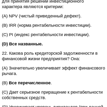
для принятия решений инвестиционного
характера являются критерии:
(A)
NPV (чистый приведенный дефект).
(B)
IRR (норма рентабельности инвестиции).
(C)
PI (индекс рентабельности инвестиции).
(D)
Все названные.
22.
Какова роль кредиторской задолженности в
финансовой жизни предприятия? Она:
(A)
Значительно увеличивает эффект финансового
рычага.
(B)
Все
перечисленное
.
(C)
Дает серьезное приращение к рентабельности
собственных средств.
(D)
Увеличивает уровень дивидендов (при данной