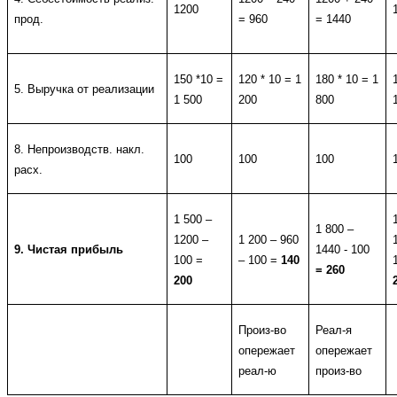
1200
прод.
= 960
= 1440
150 *10 =
120 * 10 = 1
180 * 10 = 1
5. Выручка от реализации
1 500
200
800
8. Непроизводств. накл.
100
100
100
расх.
1 500 –
1 800 –
1200 –
1 200 – 960
9. Чистая прибыль
1440 - 100
100 =
– 100 =
140
= 260
200
Произ-во
Реал-я
опережает
опережает
реал-ю
произ-во