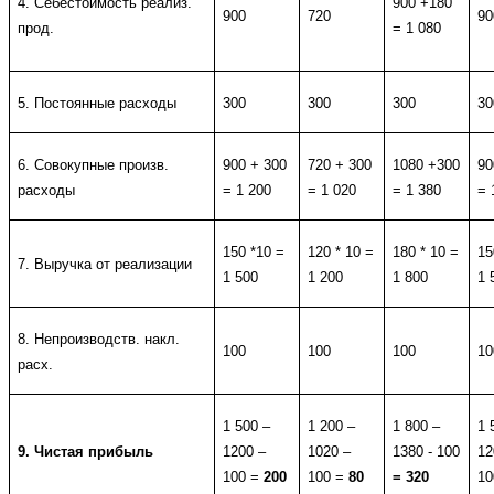
4. Себестоимость реализ.
900 +180
900
720
90
прод.
= 1 080
5. Постоянные расходы
300
300
300
30
6. Совокупные произв.
900 + 300
720 + 300
1080 +300
90
расходы
= 1 200
= 1 020
= 1 380
= 
150 *10 =
120 * 10 =
180 * 10 =
15
7. Выручка от реализации
1 500
1 200
1 800
1 
8. Непроизводств. накл.
100
100
100
10
расх.
1 500 –
1 200 –
1 800 –
1 
9. Чистая прибыль
1200 –
1020 –
1380 - 100
12
100 =
200
100 =
80
= 320
1