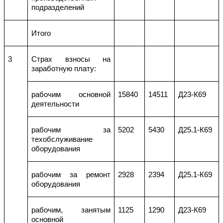
подразделений
Итого
3
Страх взносы
на
заработную плату:
рабочим основной
15840
14511
Д23-К69
деятельности
рабочим за
5202
5430
Д25.1-К69
техобслуживание
оборудования
рабочим за ремонт
2928
2394
Д25.1-К69
оборудования
рабочим, занятым
1125
1290
Д23-К69
основной