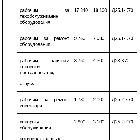
рабочим за
17 340
18 100
Д25.1-К70
техобслуживание
оборудования
рабочим за ремонт
9 760
7 980
Д25.1-К70
оборудования
рабочим, занятым
3 750
4 300
Д23-К70
основной
деятельностью,
отпуск
рабочим за ремонт
1 780
2 100
Д25.2-К70
инвентаря
аппарату
2 900
3 100
Д25.2-К70
обслуживания
производственных