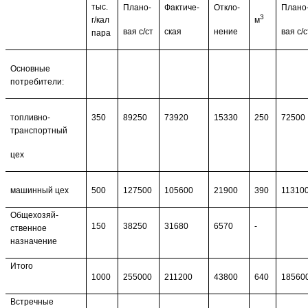
тыс.
Плано-
Фактиче-
Откло-
Плано
3
г/кал
м
вая с/ст
ская
нение
вая с/с
пара
Основные
потребители:
топливно-
350
89250
73920
15330
250
72500
транспортный
цех
машинный цех
500
127500
105600
21900
390
11310
Общехозяй-
150
38250
31680
6570
-
ственное
назначение
Итого
1000
255000
211200
43800
640
18560
Встречные